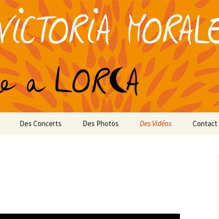
rico García Lorca
oria Morales
Des Concerts
Des Photos
Des Vidéos
Contact