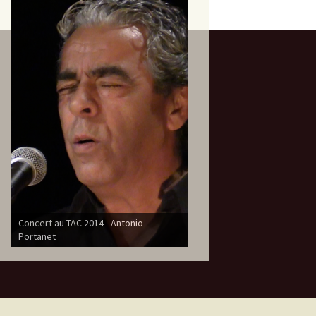
Concert au TAC 2014 - Antonio
Concert au TAC 2014 - Sebastian
Portanet
Morales