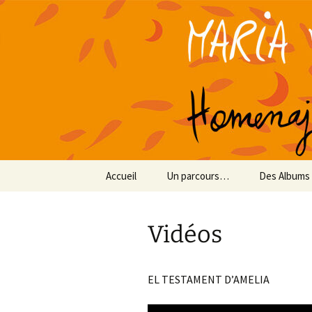
NOUVEAU CD : Hommage à Fede
María Vict
Aller
Accueil
Un parcours…
Des Albums
au
contenu
Vidéos
EL TESTAMENT D’AMELIA